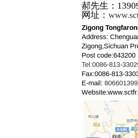
郝先生：1390
网址：
www.sct
Zigong Tongfarong
Address: Chenguan
Zigong,Sichuan Pr
Post code:643200
Tel:0086-813-330
Fax:0086-813-330
E-mail:
80660139
Website:www.sctfr