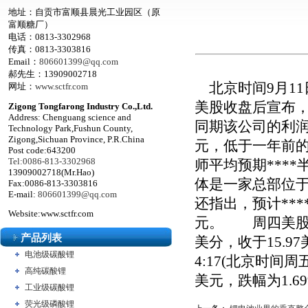
地址：自贡市富顺县晨光工业园区（原
富顺糖厂）
电话：0813-3302968
传真：0813-3303816
Email：
806601399@qq.com
郝先生：13909002718
北京时间9月11日凌晨，
网址：
www.sctfr.com
美股收盘后宣布，
Zigong Tongfarong Industry Co.,Ltd.
Address: Chenguang science and
同期该公司的利润为
Technology Park,Fushun County,
Zigong,Sichuan Province, P.R.China
元，低于一年前的4.
Post code:643200
Tel:0086-813-3302968
师平均预期****
13909002718(Mr.Hao)
体是一家总部位于
Fax:0086-813-3303816
E-mail:
806601399@qq.com
还指出，预计***
Website:www.sctfr.com
元。 周四美股常
产品列表
美分，收于15.9
电池级碳酸锂
4:17(北京时间
高纯碳酸锂
美元，跌幅为1.6
工业级碳酸锂
荧光级磷酸锂